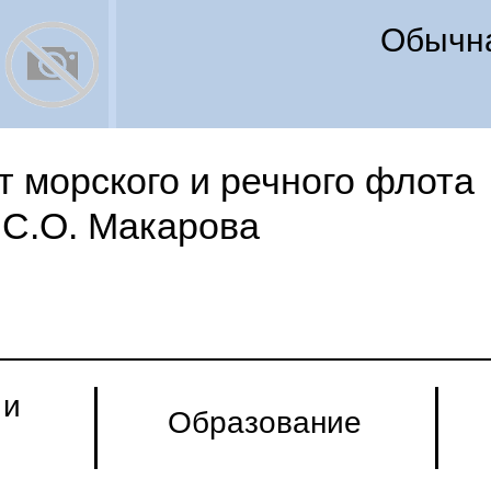
Обычна
 морского и речного флота
С.О. Макарова
 и
Образование