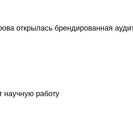
ова открылась брендированная ауди
т научную работу