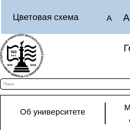
A
Цветовая схема
A
Г
М
Об университете