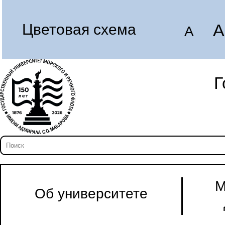
A
Цветовая схема
A
Г
М
Об университете