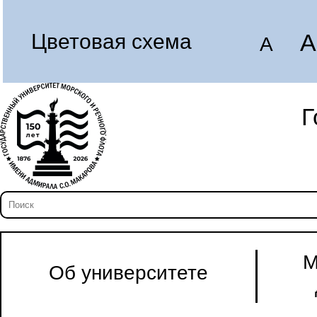
A
Цветовая схема
A
Г
М
Об университете