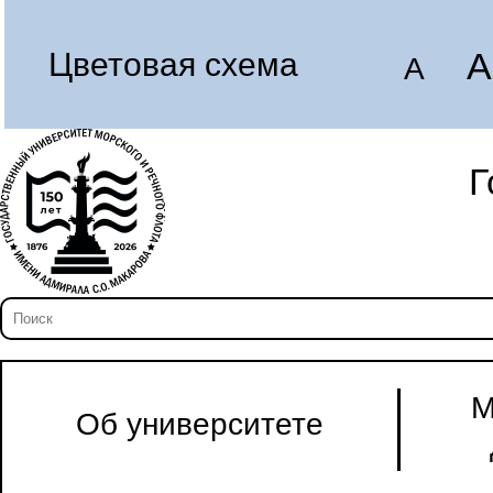
A
Цветовая схема
A
Г
М
Об университете