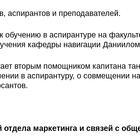
ов, аспирантов и преподавателей.
к обучению в аспирантуре на факульт
 обучения кафедры навигации Даниило
тает вторым помощником капитана тан
плении в аспирантуру, о совмещении н
рсантов.
й отдела маркетинга и связей с об