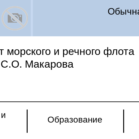
Обычна
 морского и речного флота
С.О. Макарова
 и
Образование