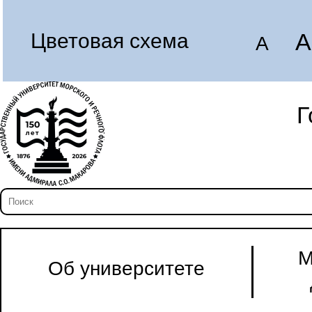
A
Цветовая схема
A
Г
М
Об университете