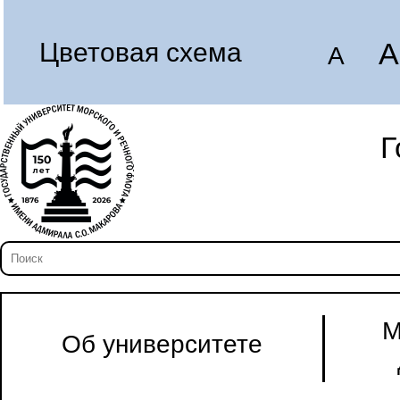
A
Цветовая схема
A
Г
М
Об университете