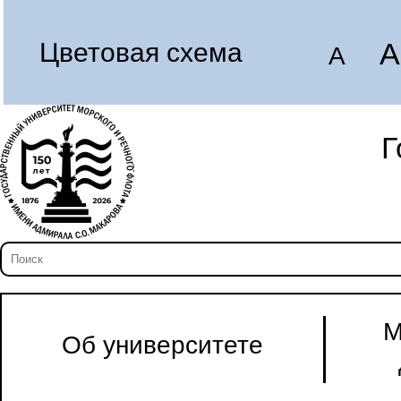
A
Цветовая схема
A
Г
М
Об университете