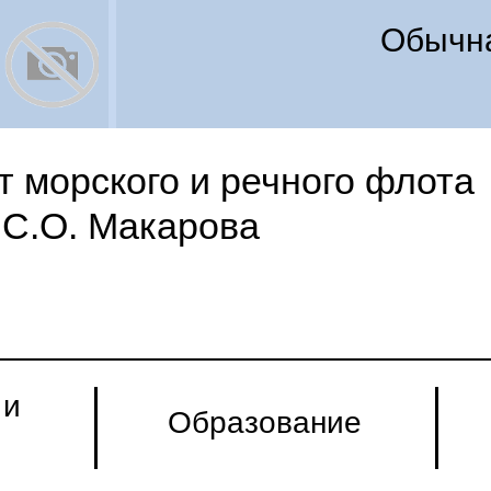
Обычна
 морского и речного флота
С.О. Макарова
 и
Образование