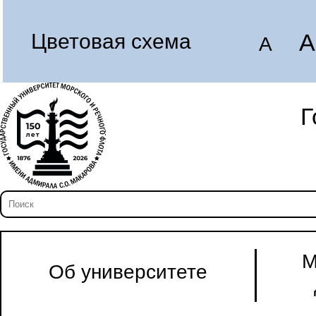
A
Цветовая схема
A
Г
М
Об университете