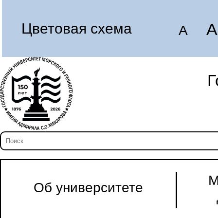
A
Цветовая схема
A
Г
М
Об университете