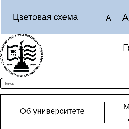
A
Цветовая схема
A
Г
М
Об университете