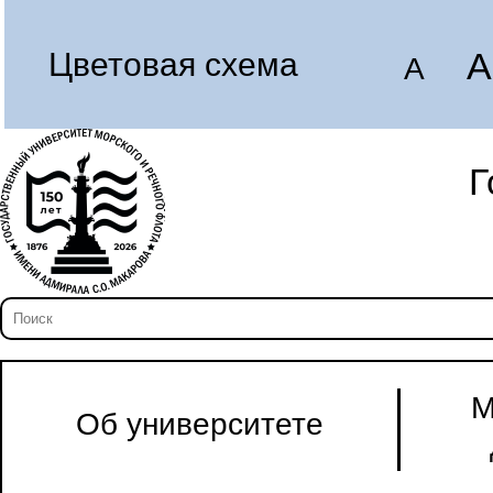
A
Цветовая схема
A
Г
М
Об университете