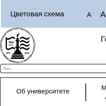
A
Цветовая схема
A
Г
М
Об университете