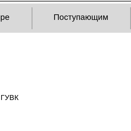
оре
Поступающим
ПГУВК