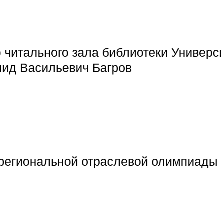
 читального зала библиотеки Универс
нид Васильевич Багров
 межрегиональной отраслевой олимпиад