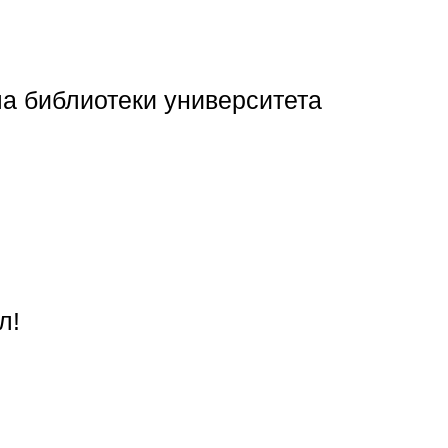
ла библиотеки университета
л!