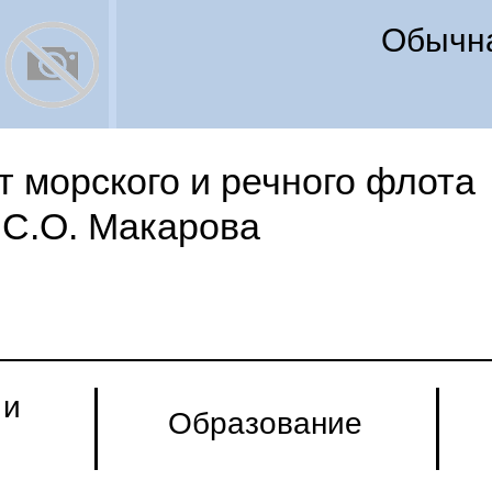
Обычна
 морского и речного флота
С.О. Макарова
 и
Образование