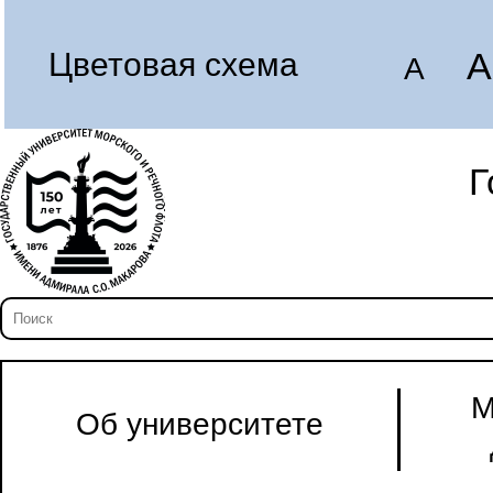
A
Цветовая схема
A
Г
М
Об университете