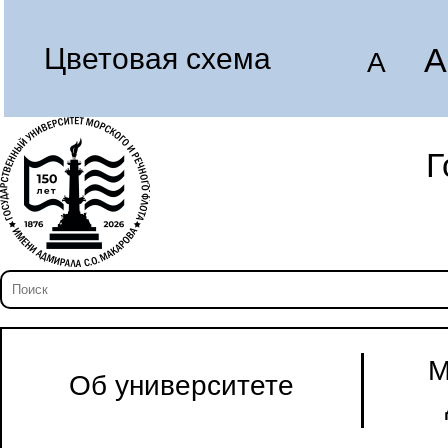
A
Цветовая схема
A
Г
М
Об университете