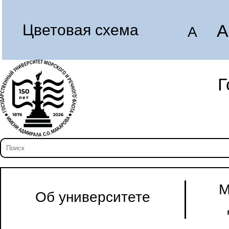
A
Цветовая схема
A
Г
М
Об университете