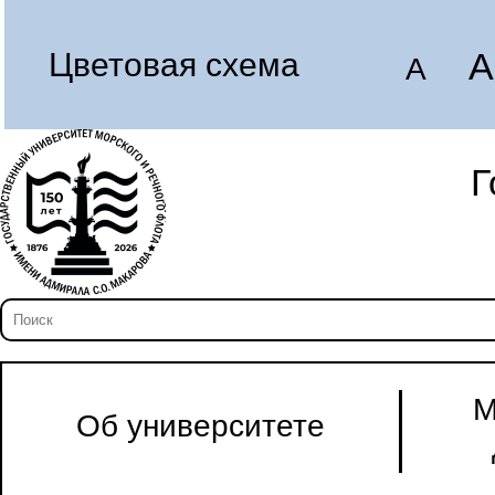
A
Цветовая схема
A
Г
М
Об университете