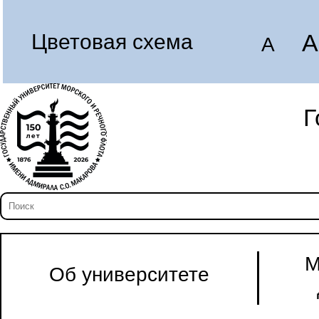
A
Цветовая схема
A
Г
М
Об университете