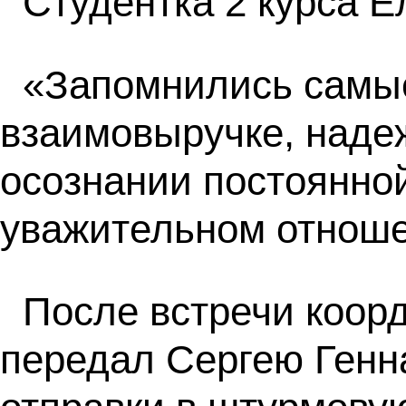
Студентка 2 курса Е
«Запомнились самые
взаимовыручке, наде
осознании постоянно
уважительном отноше
После встречи коо
передал Сергею Генн