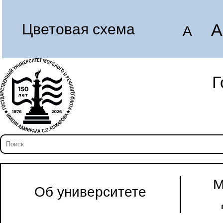
A
Цветовая схема
A
Г
М
Об университете