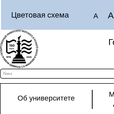
A
Цветовая схема
A
Г
М
Об университете