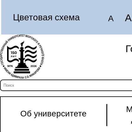
A
Цветовая схема
A
Г
М
Об университете