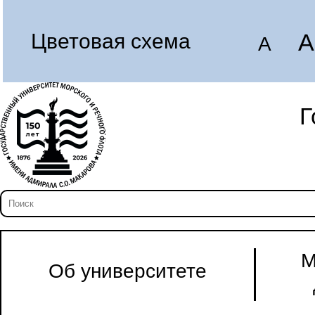
A
Цветовая схема
A
Г
М
Об университете