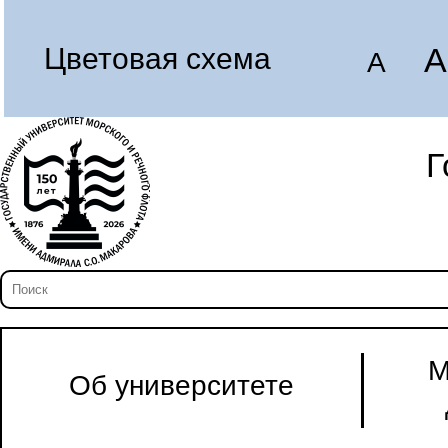
A
Цветовая схема
A
Г
М
Об университете