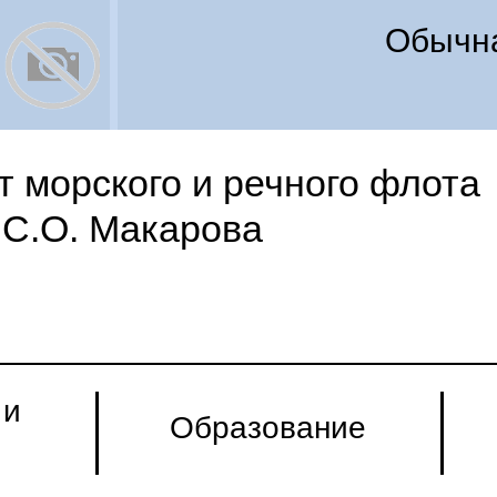
Обычна
 морского и речного флота
С.О. Макарова
 и
Образование