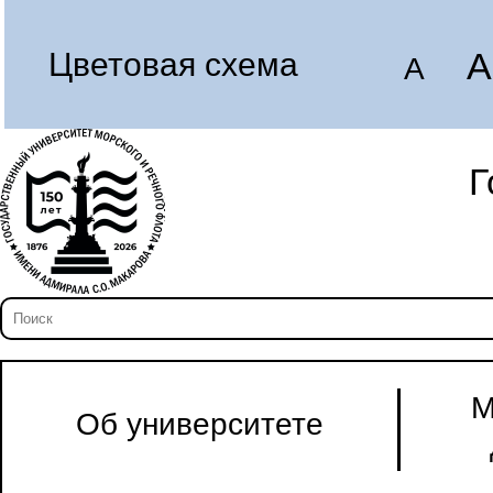
A
Цветовая схема
A
Г
М
Об университете