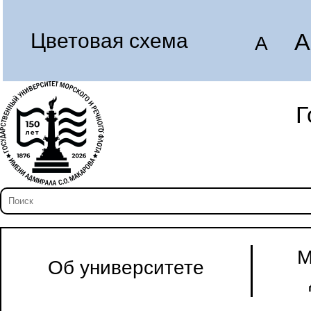
A
Цветовая схема
A
Г
М
Об университете