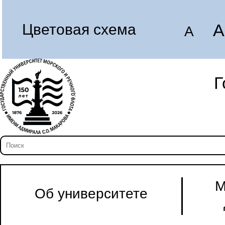
A
Цветовая схема
A
Г
М
Об университете