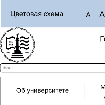
A
Цветовая схема
A
Г
М
Об университете