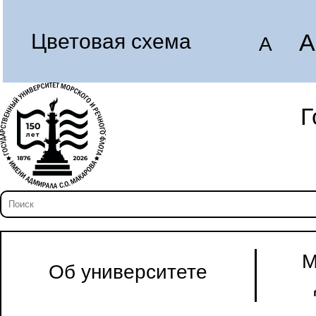
A
Цветовая схема
A
Г
М
Об университете