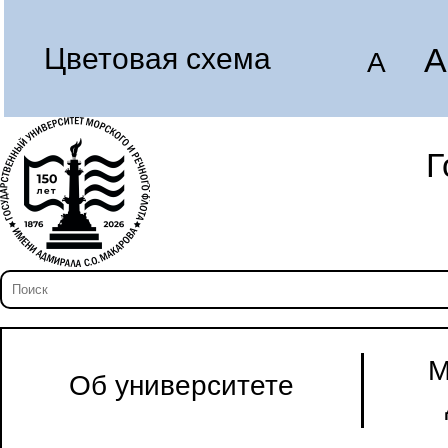
A
Цветовая схема
A
Г
М
Об университете