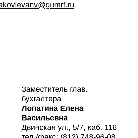
akovlevanv@gumrf.ru
Заместитель глав.
бухгалтера
Лопатина Елена
Васильевна
Двинская ул., 5/7, каб. 116
тел./факс: (812) 748-96-08,