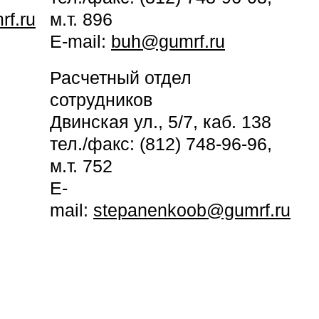
f.ru
м.т. 896
E-mail:
buh@gumrf.ru
Расчетный отдел
сотрудников
Двинская ул., 5/7, каб. 138
тел./факс: (812) 748-96-96,
м.т. 752
E-
mail:
stepanenkoob@gumrf.ru