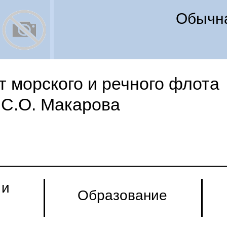
Обычна
 морского и речного флота
С.О. Макарова
 и
Образование