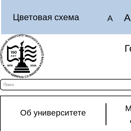
A
Цветовая схема
A
Г
М
Об университете