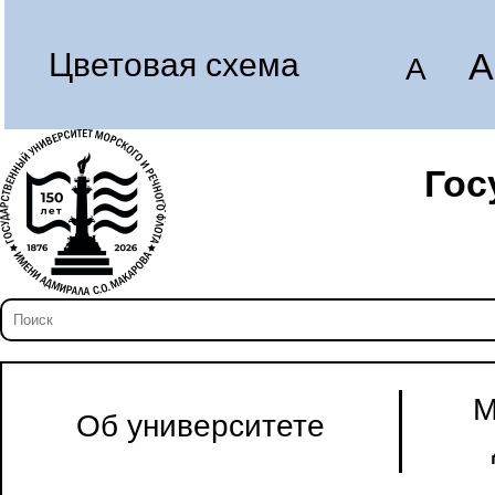
A
Цветовая схема
A
Гос
М
Об университете