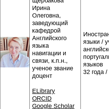
Щербакова
Ирина
Олеговна,
заведующий
кафедрой
Иностра
Английского
языки / 
языка
английск
навигации и
португал
связи, к.п.н.,
языков
ученое звание
32 года /
доцент
ELibrary
ORCID
Google Scholar