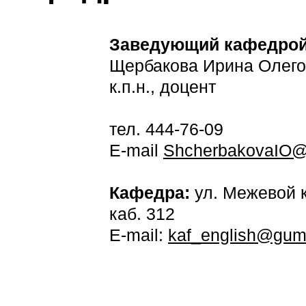
Заведующий кафедро
Щербакова Ирина Олего
к.п.н., доцент
тел. 444-76-09
E-mail
ShcherbakovaIO@
Кафедра:
ул. Межевой к
каб. 312
E-mail:
kaf_english@gumr