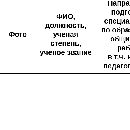
Напра
подг
ФИО,
специа
должность,
по обра
Фото
ученая
общи
степень,
раб
ученое звание
в т.ч.
педаго