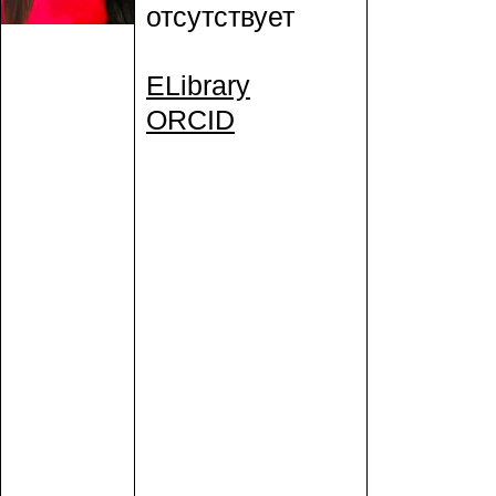
отсутствует
ELibrary
ORCID