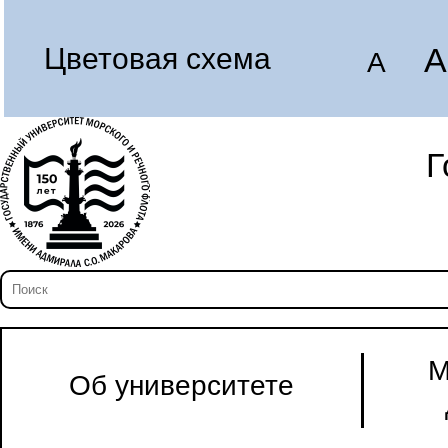
A
Цветовая схема
A
Г
М
Об университете