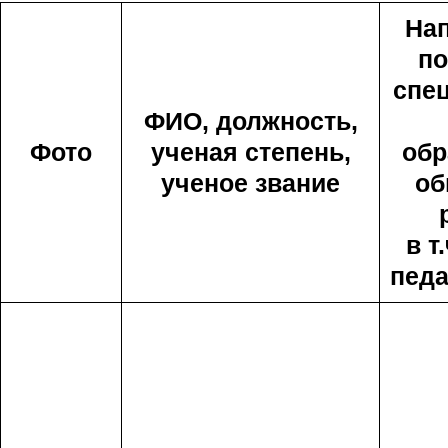
На
по
спе
ФИО, должность,
Фото
ученая степень,
обр
ученое звание
об
в т
педа