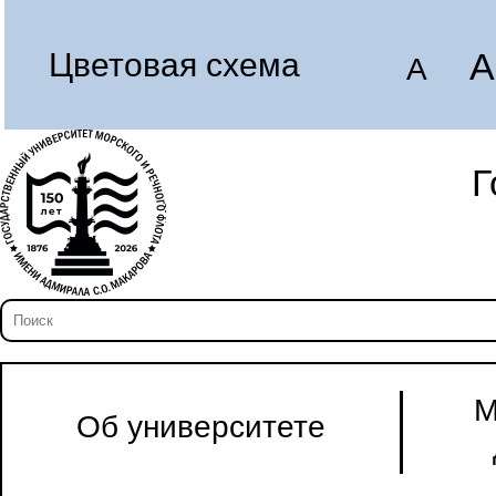
A
Цветовая схема
A
Г
М
Об университете