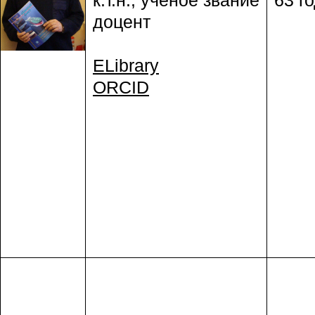
к.т.н., ученое звание
63 го
доцент
ELibrary
ORCID