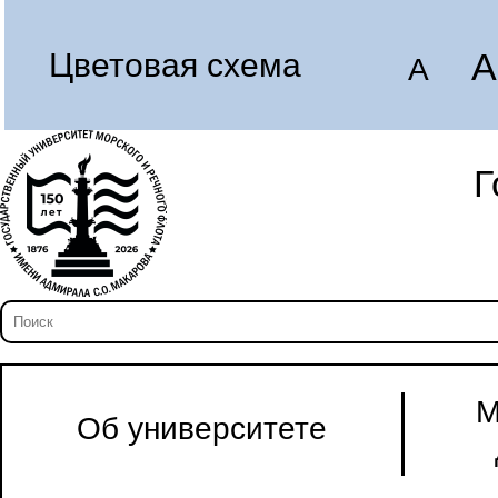
A
Цветовая схема
A
Г
М
Об университете