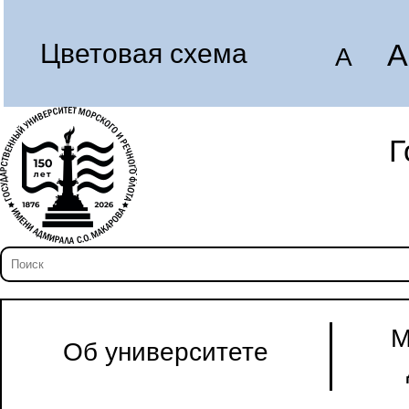
A
Цветовая схема
A
Г
М
Об университете