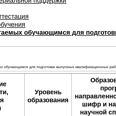
териальной поддержки
ттестация
обучения
гаемых обучающимся для подготовк
х обучающимся для подготовки выпускных квалификационных рабо
Образо
ие
прог
ти,
Уровень
направленно
ия
образования
шифр и н
и
научной с