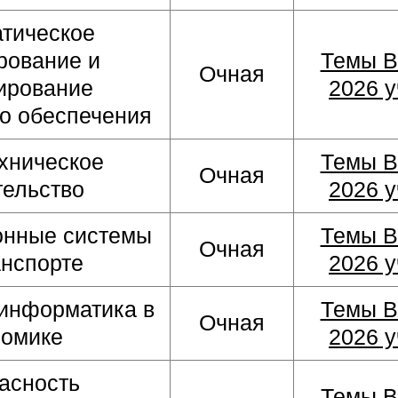
тическое
рование и
Темы В
Очная
ирование
2026 у
о обеспечения
хническое
Темы В
Очная
тельство
2026 у
нные системы
Темы В
Очная
анспорте
2026 у
информатика в
Темы В
Очная
номике
2026 у
асность
Темы В