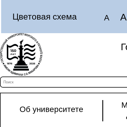
A
Цветовая схема
A
Г
М
Об университете