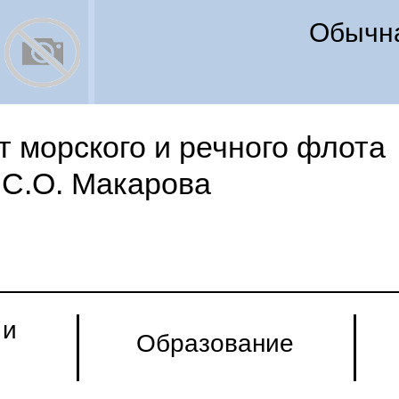
Обычна
 морского и речного флота
С.О. Макарова
 и
Образование