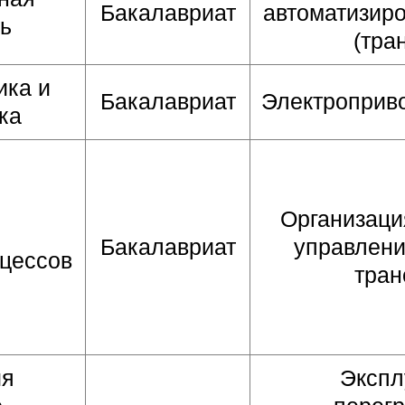
Бакалавриат
автоматизир
ь
(тра
ика и
Бакалавриат
Электроприво
ка
Организаци
Бакалавриат
управлени
оцессов
тран
ия
Экспл