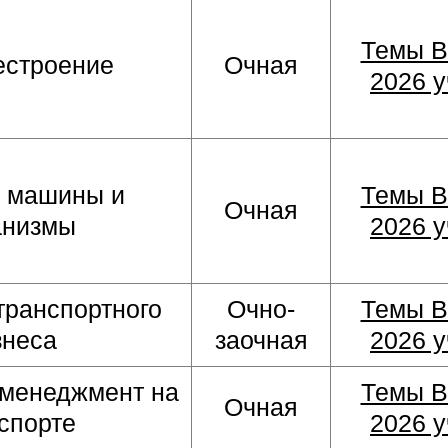
Темы В
естроение
Очная
2026 у
 машины и
Темы В
Очная
анизмы
2026 у
транспортного
Очно-
Темы В
знеса
заочная
2026 у
 менеджмент на
Темы В
Очная
спорте
2026 у