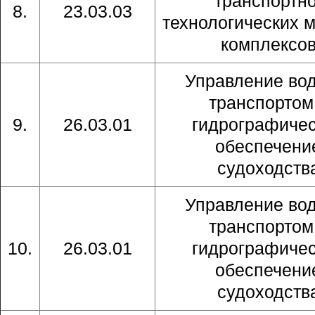
транспортно
8.
23.03.03
технологических 
комплексо
Управление во
транспортом
9.
26.03.01
гидрографиче
обеспечени
судоходств
Управление во
транспортом
10.
26.03.01
гидрографиче
обеспечени
судоходств