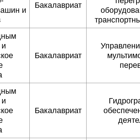
-
перегр
Бакалавриат
машин и
оборудова
в
транспортн
дным
 и
Управлени
ское
Бакалавриат
мультим
е
пере
а
дным
 и
Гидрогр
ское
Бакалавриат
обеспече
е
деяте
а