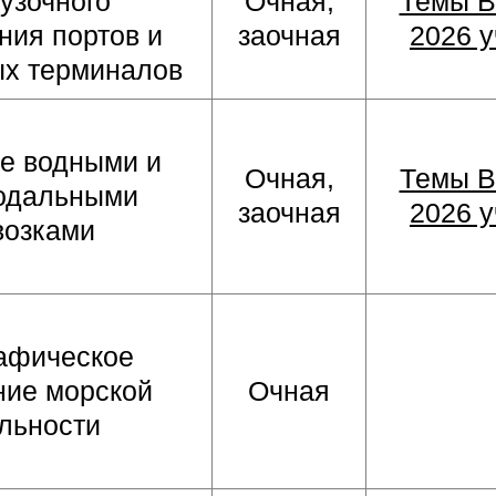
узочного
Очная,
Темы В
ния портов и
заочная
2026 у
ых терминалов
е водными и
Очная,
Темы В
одальными
заочная
2026 у
возками
афическое
ние морской
Очная
льности