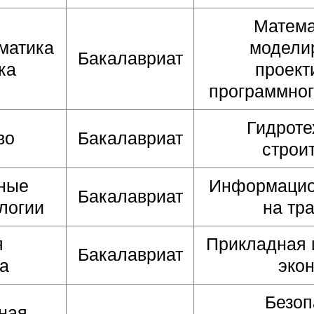
Матема
матика
модели
Бакалавриат
ка
проект
программног
Гидроте
во
Бакалавриат
строи
ные
Информацио
Бакалавриат
логии
на тр
я
Прикладная 
Бакалавриат
а
эко
Безоп
ная