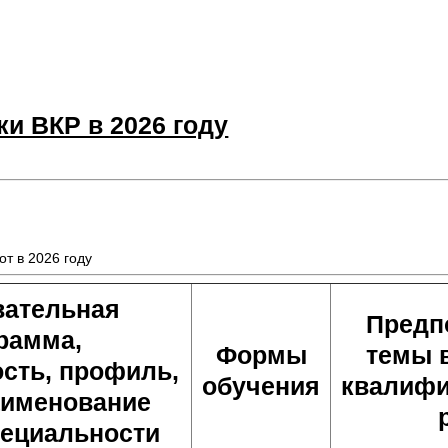
и ВКР в 2026 году
т в 2026 году
вательная
Предп
рамма,
Формы
темы 
сть, профиль,
обучения
квалиф
аименование
пециальности