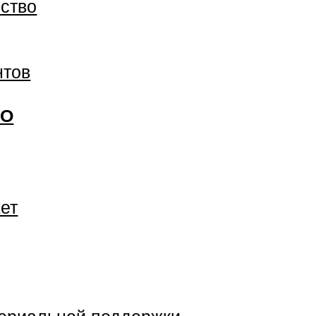
ство
нтов
ВО
ет