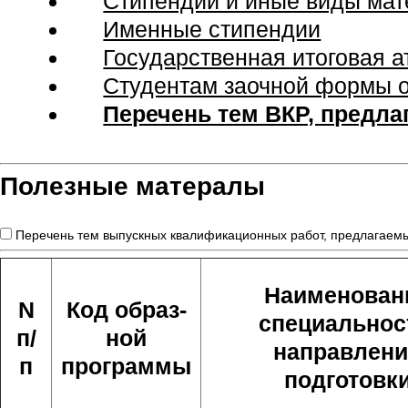
Стипендии и иные виды ма
Именные стипендии
Государственная итоговая а
Студентам заочной формы 
Перечень тем ВКР, предла
Полезные матералы
Перечень тем выпускных квалификационных работ, предлагаемы
Наименован
N
Код образ-
специальнос
п/
ной
направлен
п
программы
подготовк