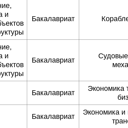
ние,
а и
Бакалавриат
Корабл
бъектов
руктуры
ние,
а и
Судовые
Бакалавриат
бъектов
мех
руктуры
Экономика 
Бакалавриат
би
Экономика и
Бакалавриат
тран