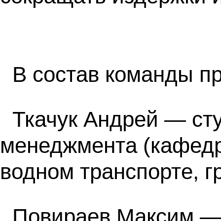
В состав команды п
Ткачук Андрей — ст
менеджмента (кафедр
водном транспорте, г
Повираев Максим —