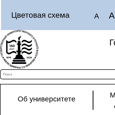
A
Цветовая схема
A
Г
М
Об университете