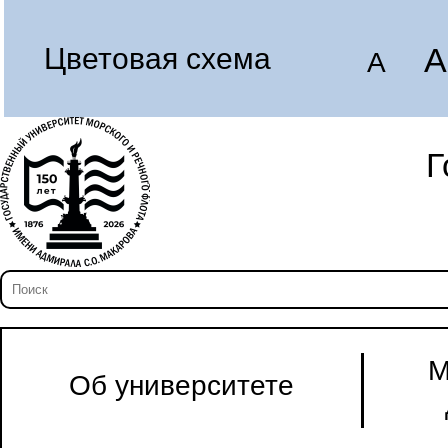
A
Цветовая схема
A
Г
М
Об университете