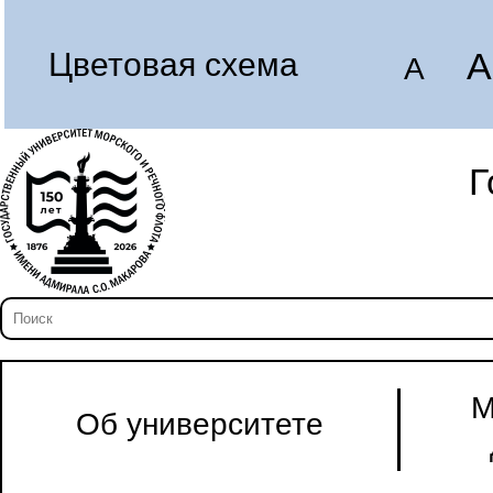
A
Цветовая схема
A
Г
М
Об университете