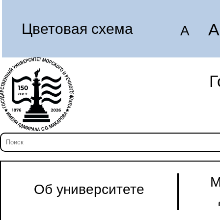
A
Цветовая схема
A
Г
М
Об университете