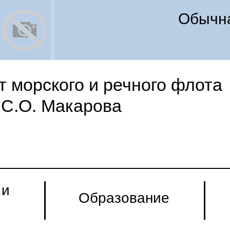
Обычна
 морского и речного флота
С.О. Макарова
 и
Образование