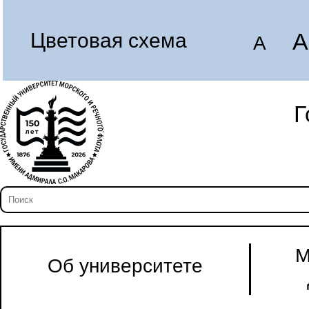
A
Цветовая схема
A
Г
М
Об университете