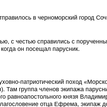
тправилось в черноморский город Соч
тью, с честью справились с порученн
 когда он посещал парусник.
уховно-патриотический поход «Морск
. Там группа членов экипажа парусни
го равноапостольного князя Владими
благословение отца Ефрема, экипаж д