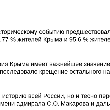
 Историческому событию предшествов
6,77 % жителей Крыма и 95,6 % жител
ория Крыма имеет важнейшее значени
ем последовало крещение остального н
 историю всей России, но и тесно пе
 имени адмирала С.О. Макарова и дал