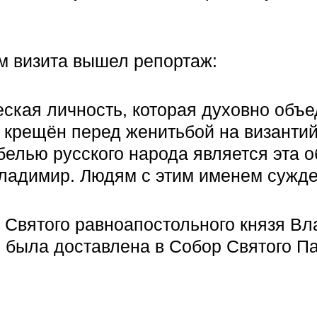
м визита вышел репортаж:
кая личность, которая духовно объед
 крещён перед женитьбой на византий
ыбелью русского народа является эта
Владимир. Людям с этим именем сужд
 Святого равноапостольного князя В
была доставлена в Собор Святого Пан