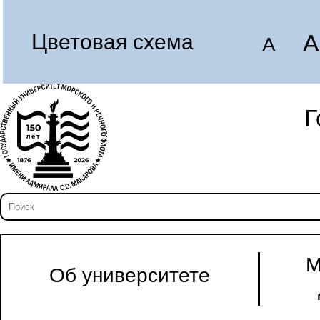
A
Цветовая схема
A
Г
М
Об университете