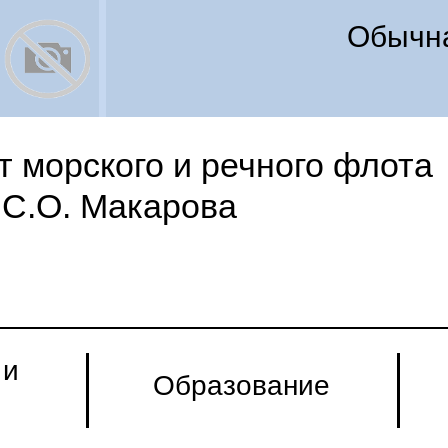
Обычна
 морского и речного флота
С.О. Макарова
 и
Образование