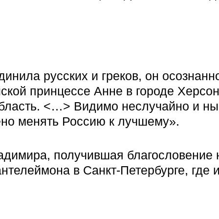
инила русских и греков, он осознанн
ской принцессе Анне в городе Херсон
 область. <…> Видимо неслучайно и н
ено менять Россию к лучшему».
ладимира, получившая благословение 
телеймона в Санкт-Петербурге, где и