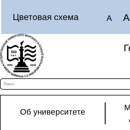
A
Цветовая схема
A
Г
М
Об университете