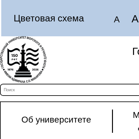
A
Цветовая схема
A
Г
М
Об университете