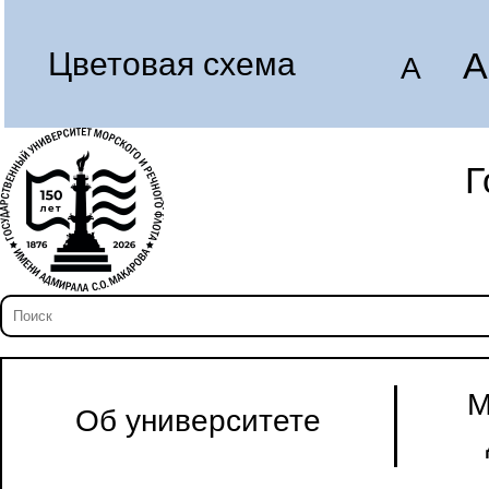
A
Цветовая схема
A
Г
М
Об университете