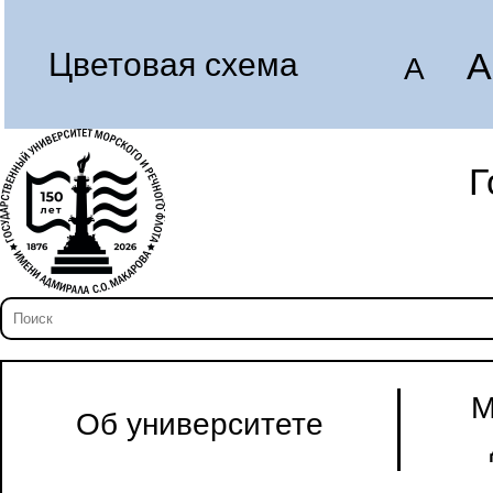
A
Цветовая схема
A
Г
М
Об университете