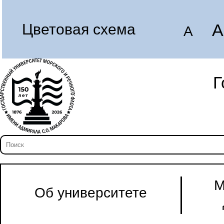
A
Цветовая схема
A
Г
М
Об университете