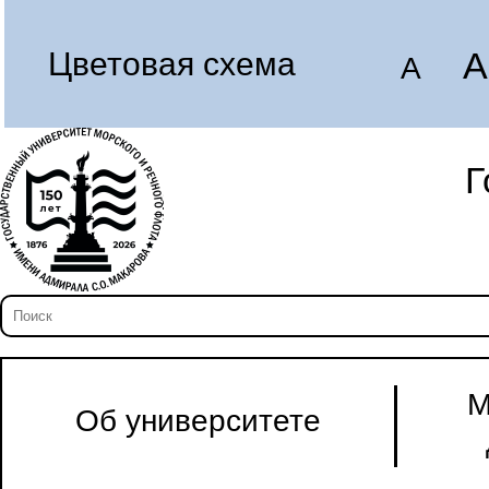
A
Цветовая схема
A
Г
М
Об университете