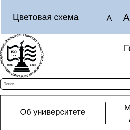
A
Цветовая схема
A
Г
М
Об университете