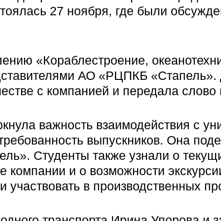
стоялась 27 ноября, где были обсужд
ению «Кораблестроение, океанотехни
едставителями АО «РЦПКБ «Стапель».
честве с компанией и передала слов
кнула важность взаимодействия с уни
стребованность выпускников. Она под
ль». Студенты также узнали о текущи
е компании и о возможности экскурси
и участвовать в производственных пр
водного транспорта Ирина Упорова и