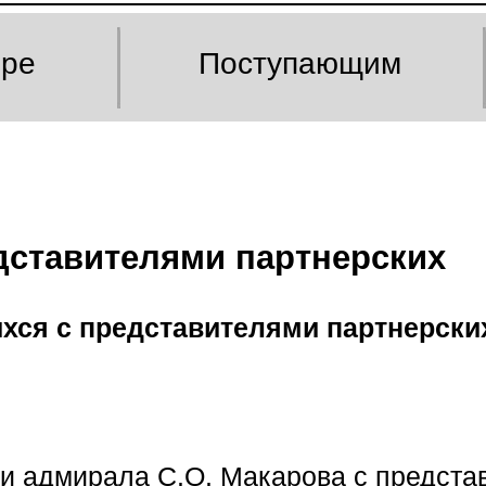
оре
Поступающим
дставителями партнерских
хся с представителями партнерских
адмирала С.О. Макарова с представи