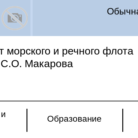
Обычна
 морского и речного флота
С.О. Макарова
 и
Образование