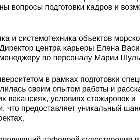
ены вопросы подготовки кадров и воз
ка и системотехника объектов морск
 Директор центра карьеры Елена Вас
о менеджеру по персоналу Марии Шуль
верситетом в рамках подготовки спе
елилась своим опытом работы и расск
х вакансиях, условиях стажировок и
и, что предоставляет уникальный шан
оектах.
 заведующий кафедрой судостроения и