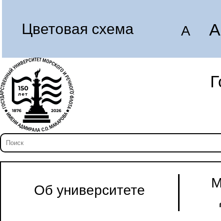
A
Цветовая схема
A
Г
М
Об университете