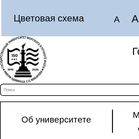
A
Цветовая схема
A
Г
М
Об университете